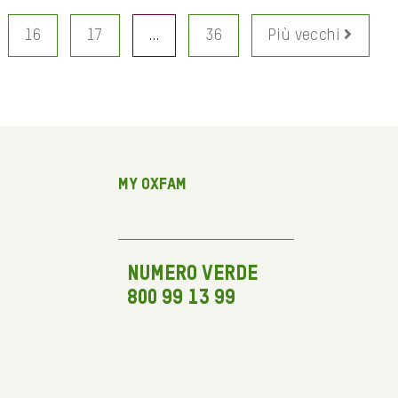
16
17
…
36
Più vecchi
My Oxfam
NUMERO VERDE
800 99 13 99