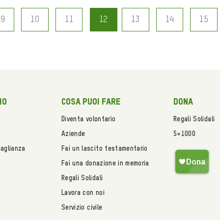
9
10
11
12
13
14
15
mo
Cosa puoi fare
Dona
Diventa volontario
Regali Solidali
Aziende
5×1000
uaglianza
Fai un lascito testamentario
Fai una donazione in memoria
Regali Solidali
Lavora con noi
Servizio civile