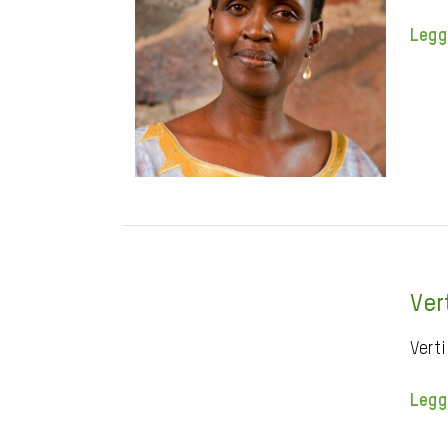
Legg
Ver
Vert
Legg