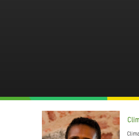
Cli
Clim