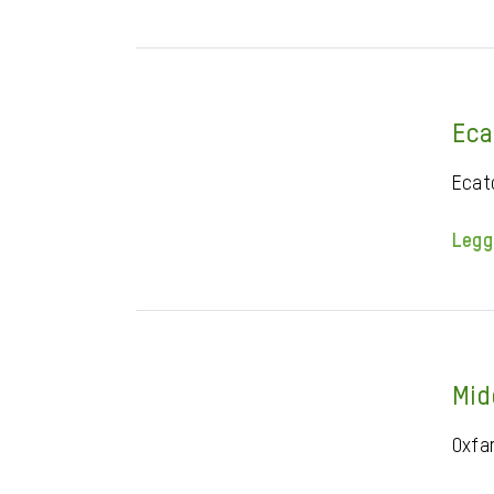
Eca
Ecat
Legg
Mid
Oxfa