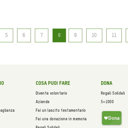
5
6
7
8
9
10
11
mo
Cosa puoi fare
Dona
Diventa volontario
Regali Solidali
Aziende
5×1000
uaglianza
Fai un lascito testamentario
Fai una donazione in memoria
Regali Solidali