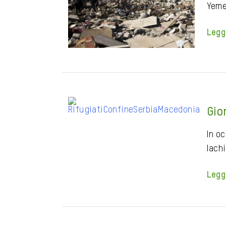
Yeme
Legg
Gio
In o
Iachi
Legg