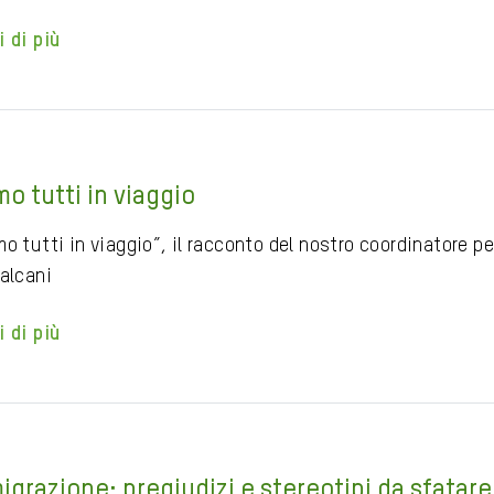
i di più
mo tutti in viaggio
o tutti in viaggio”, il racconto del nostro coordinatore p
Balcani
i di più
igrazione: pregiudizi e stereotipi da sfatare