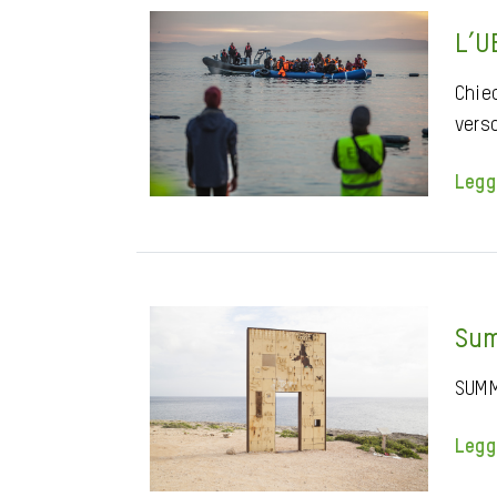
L’UE
Chie
verso
Legg
Sum
SUMM
Legg