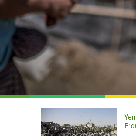
Yem
Fro