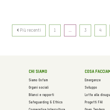
Più recenti
1
…
3
4
Chi siamo
Cosa faccia
Siamo Oxfam
Emergenze
Organi sociali
Sviluppo
Bilanci e rapporti
Lotta alla disug
Safeguarding & Ethics
Progetti FAI
Cooperativa Intercultura
Open Tenders