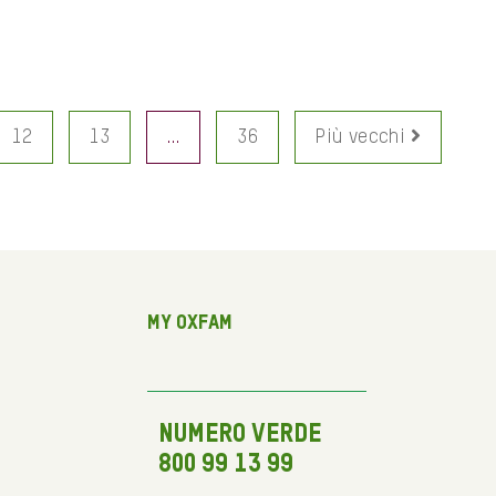
12
13
…
36
Più vecchi
My Oxfam
NUMERO VERDE
800 99 13 99