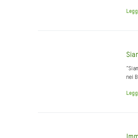
Legg
Sia
“Siam
nei 
Legg
Imm