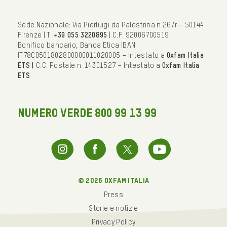
Sede Nazionale: Via Pierluigi da Palestrina n.26/r – 50144
Firenze | T.
+39 055 3220895
| C.F. 92006700519
Bonifico bancario, Banca Etica IBAN:
IT78C0501802800000011020005 – Intestato a
Oxfam Italia
ETS |
C.C. Postale n. 14301527 – Intestato a
Oxfam Italia
ETS
NUMERO VERDE 800 99 13 99
© 2026 oxfam italia
Press
Storie e notizie
Privacy Policy