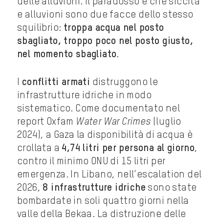
delle alluvioni. Il paradosso è che siccità
e alluvioni sono due facce dello stesso
squilibrio:
troppa acqua nel posto
sbagliato, troppo poco nel posto giusto,
nel momento sbagliato
.
I
conflitti armati
distruggono le
infrastrutture idriche in modo
sistematico. Come documentato nel
report Oxfam
Water War Crimes
(luglio
2024), a Gaza la disponibilità di acqua è
crollata a
4,74 litri per persona al giorno
,
contro il minimo ONU di 15 litri per
emergenza. In Libano, nell’escalation del
2026,
8 infrastrutture idriche
sono state
bombardate in soli quattro giorni nella
valle della Bekaa. La distruzione delle