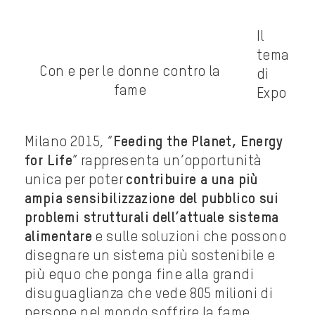
Il
tema
Con e per le donne contro la
di
fame
Expo
Milano 2015, “
Feeding the Planet, Energy
for Life
” rappresenta un’opportunità
unica per poter
contribuire a una più
ampia sensibilizzazione del pubblico sui
problemi strutturali dell’attuale sistema
alimentare
e sulle soluzioni che possono
disegnare un sistema più sostenibile e
più equo che ponga fine alla grandi
disuguaglianza che vede 805 milioni di
persone nel mondo soffrire la fame.