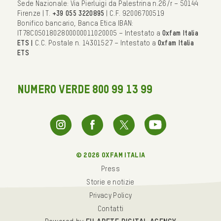
Sede Nazionale: Via Pierluigi da Palestrina n.26/r – 50144
Firenze | T.
+39 055 3220895
| C.F. 92006700519
Bonifico bancario, Banca Etica IBAN:
IT78C0501802800000011020005 – Intestato a
Oxfam Italia
ETS |
C.C. Postale n. 14301527 – Intestato a
Oxfam Italia
ETS
NUMERO VERDE 800 99 13 99
© 2026 oxfam italia
Press
Storie e notizie
Privacy Policy
Contatti