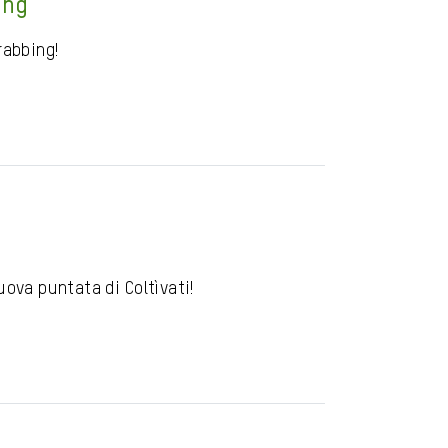
ing
rabbing!
uova puntata di Coltìvati!