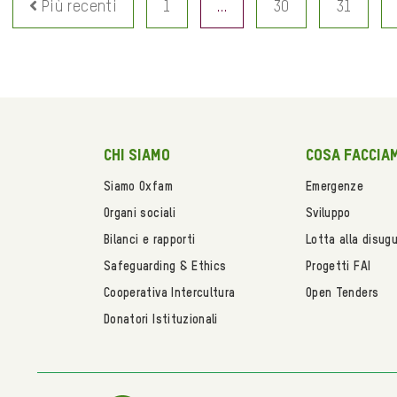
Più recenti
1
…
30
31
Chi siamo
Cosa faccia
Siamo Oxfam
Emergenze
Organi sociali
Sviluppo
Bilanci e rapporti
Lotta alla disug
Safeguarding & Ethics
Progetti FAI
Cooperativa Intercultura
Open Tenders
Donatori Istituzionali