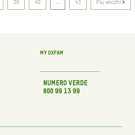
39
40
…
43
Più vecchi
My Oxfam
NUMERO VERDE
800 99 13 99