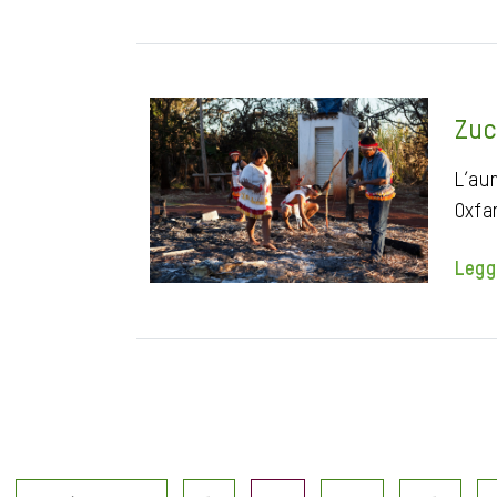
Zuc
L’au
Oxfa
Legg