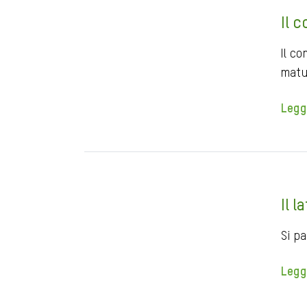
Il 
Il c
matu
Legg
Il l
Si pa
Legg