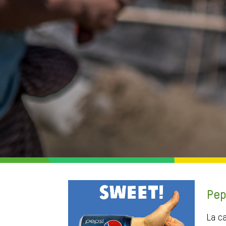
Pep
La c