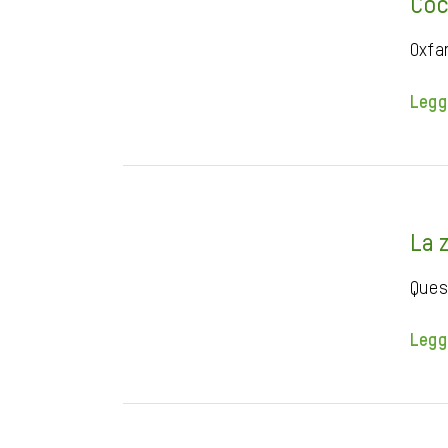
Coc
Oxfa
Legg
La 
Ques
Legg