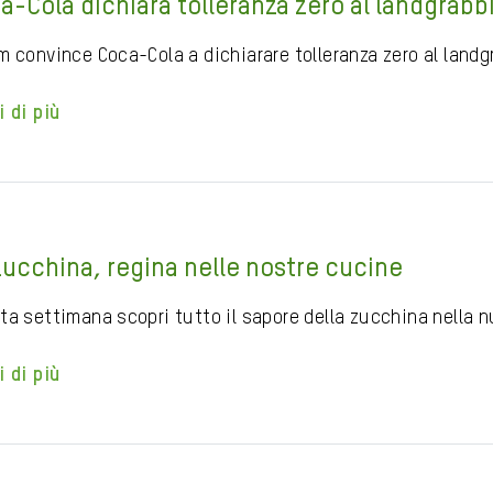
a-Cola dichiara tolleranza zero al landgrabb
m convince Coca-Cola a dichiarare tolleranza zero al landg
i di più
zucchina, regina nelle nostre cucine
ta settimana scopri tutto il sapore della zucchina nella n
i di più