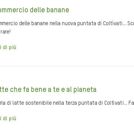
commercio delle banane
ommercio delle banane nella nuova puntata di Coltìvati… Sc
rare!
i di più
atte che fa bene a te e al pianeta
rla di latte sostenibile nella terza puntata di Coltìvati… F
i di più