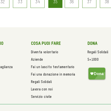
32
33
34
35
36
37
38
mo
Cosa puoi fare
Dona
Diventa volontario
Regali Solidali
Aziende
5×1000
uaglianza
Fai un lascito testamentario
Fai una donazione in memoria
Regali Solidali
Lavora con noi
Servizio civile