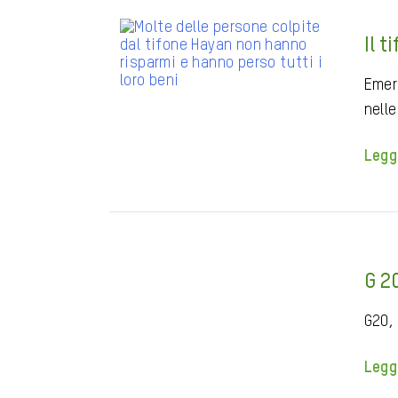
Il t
Emerg
nell
Legg
G 20
G20, 
Legg