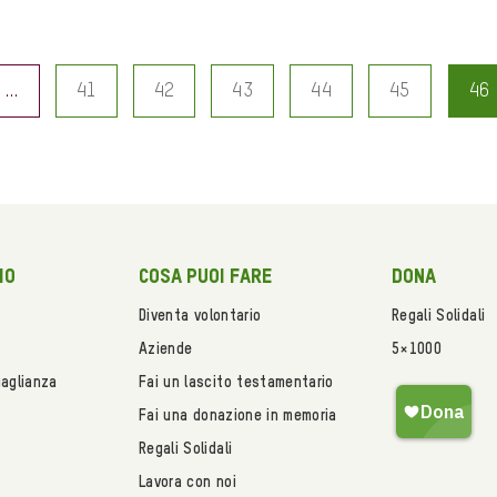
…
41
42
43
44
45
46
mo
Cosa puoi fare
Dona
Diventa volontario
Regali Solidali
Aziende
5×1000
uaglianza
Fai un lascito testamentario
Fai una donazione in memoria
Regali Solidali
Lavora con noi