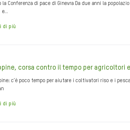
o la Conferenza di pace di Ginevra Da due anni la popolazi
i e…
i di più
ippine, corsa contro il tempo per agricoltori 
pine: c’è poco tempo per aiutare i coltivatori riso e i pes
an
i di più