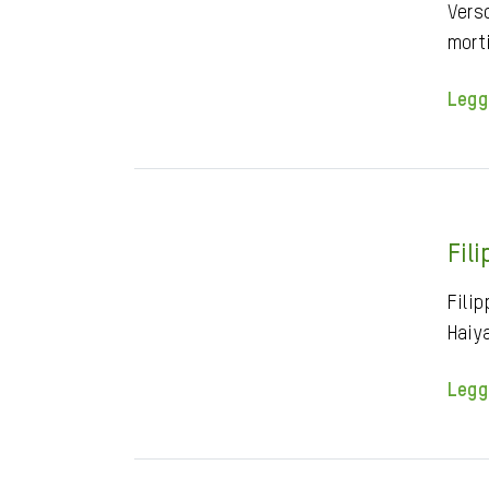
Vers
mort
Legg
Fil
Filip
Haiy
Legg