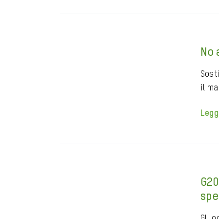
No 
Sosti
il m
Legg
G20
spe
Gli o