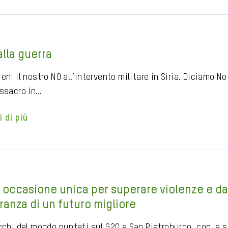
alla guerra
eni il nostro NO all’intervento militare in Siria. Diciamo 
assacro in…
i di più
 occasione unica per superare violenze e dare 
ranza di un futuro migliore
cchi del mondo puntati sul G20 a San Pietroburgo, con la sp