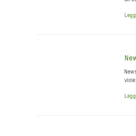
Legg
New
News
viol
Legg