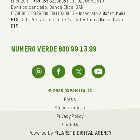
Firenze | T.
+39 055 3220895
| C.F. 92006700519
Bonifico bancario, Banca Etica IBAN:
IT78C0501802800000011020005 – Intestato a
Oxfam Italia
ETS |
C.C. Postale n. 14301527 – Intestato a
Oxfam Italia
ETS
NUMERO VERDE 800 99 13 99
© 2026 oxfam italia
Press
Storie e notizie
Privacy Policy
Contatti
Powered by
FILARETE DIGITAL AGENCY