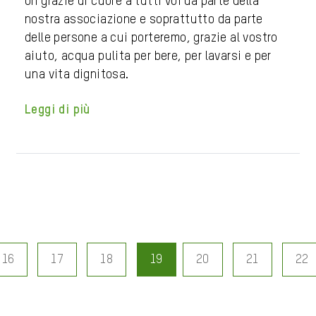
Un grazie di cuore a tutti voi da parte della
nostra associazione e soprattutto da parte
delle persone a cui porteremo, grazie al vostro
aiuto, acqua pulita per bere, per lavarsi e per
una vita dignitosa.
Leggi di più
16
17
18
19
20
21
22