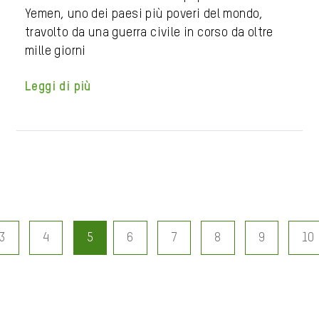
Yemen, uno dei paesi più poveri del mondo,
travolto da una guerra civile in corso da oltre
mille giorni
Leggi di più
3
4
5
6
7
8
9
10