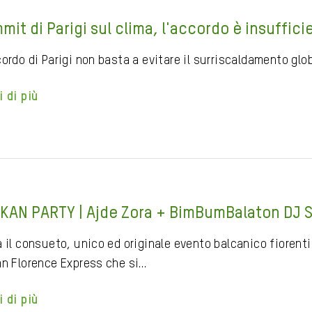
mit di Parigi sul clima, l'accordo è insuffici
ordo di Parigi non basta a evitare il surriscaldamento glob
i di più
KAN PARTY | Ajde Zora + BimBumBalaton DJ S
 il consueto, unico ed originale evento balcanico fiorenti
an Florence Express che si…
i di più