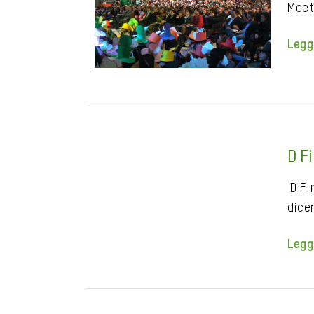
Meeti
Legg
D F
D Fir
dice
Legg