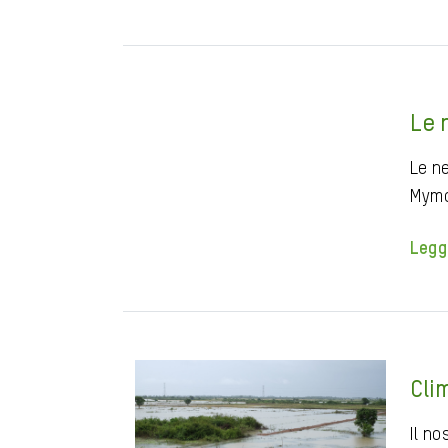
Le 
Le n
Mymo
Legg
Cli
Il n