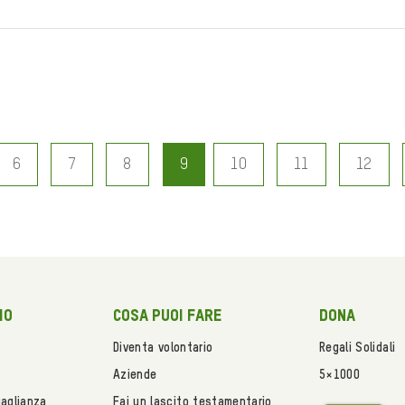
6
7
8
9
10
11
12
mo
Cosa puoi fare
Dona
Diventa volontario
Regali Solidali
Aziende
5×1000
uaglianza
Fai un lascito testamentario