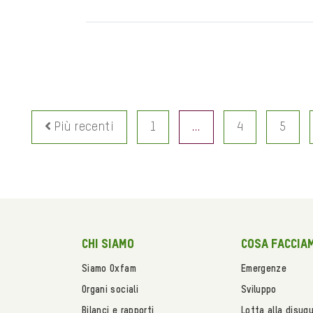
Più recenti
1
…
4
5
Chi siamo
Cosa faccia
Siamo Oxfam
Emergenze
Organi sociali
Sviluppo
Bilanci e rapporti
Lotta alla disug