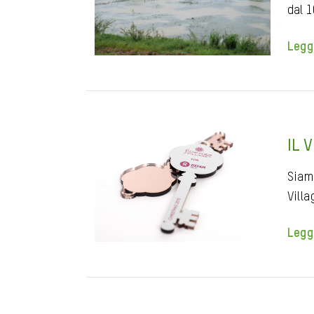
dal 
Legg
IL 
Siamo
Villa
Legg