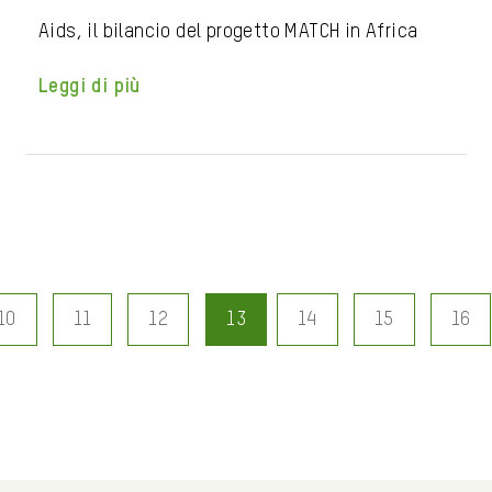
Aids, il bilancio del progetto MATCH in Africa
Leggi di più
10
11
12
13
14
15
16